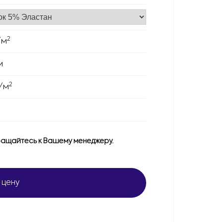
2
/м
м
2
/м
ащайтесь к Вашему менеджеру.
 цену