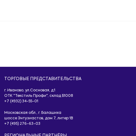
ТОРГОВЫЕ ПРЕДСТАВИТЕЛЬСТВА
г. Иваново, ул.Сосновая, д.1
ОТК "Текстиль Профи", склад Б1008
+7 (4932) 34-55-01
Московская обл., г. Балашиха
шоссе Энтузиастов, дом 7, литер 1B
+7 (495) 276-63-03
РЕГИОНАЛЬНЫЕ ПАРТНЁРЫ