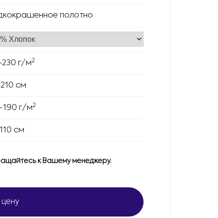
дкокрашенное полотно
2
-230 г/м
-210 см
2
-190 г/м
110 см
ащайтесь к Вашему менеджеру.
 цену