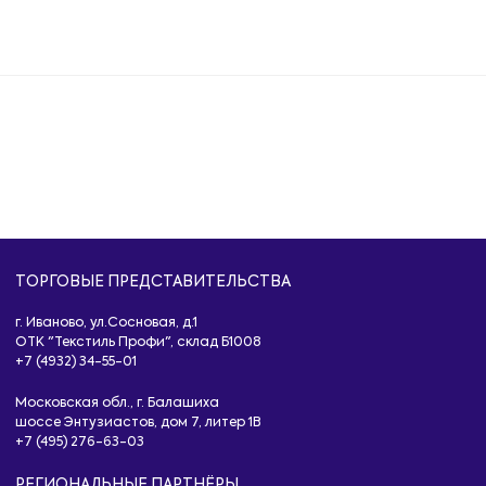
ТОРГОВЫЕ ПРЕДСТАВИТЕЛЬСТВА
г. Иваново, ул.Сосновая, д.1
ОТК "Текстиль Профи", склад Б1008
+7 (4932) 34-55-01
Московская обл., г. Балашиха
шоссе Энтузиастов, дом 7, литер 1B
+7 (495) 276-63-03
РЕГИОНАЛЬНЫЕ ПАРТНЁРЫ